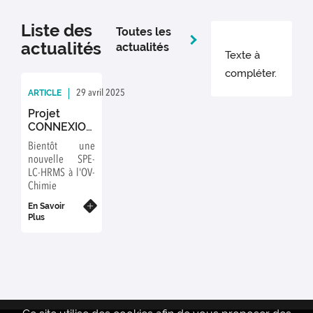
Liste des
Toutes les
actualités
actualités
Texte à
compléter.
ARTICLE
29 avril 2025
Rédaction : FP
Projet
CONNEXION
lauréat à
Bientôt une
l'appel à
nouvelle SPE-
projets
LC-HRMS à l'OV-
Sésame Ile
Chimie
de France
En Savoir
Plus